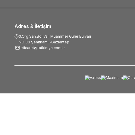
Adres & İletişim
3.Org San.Böl.Vali Muammer Güler Bulvarı
NO:33 Şehitkamil-Gaziantep
eticaret@tatkimya.com.tr