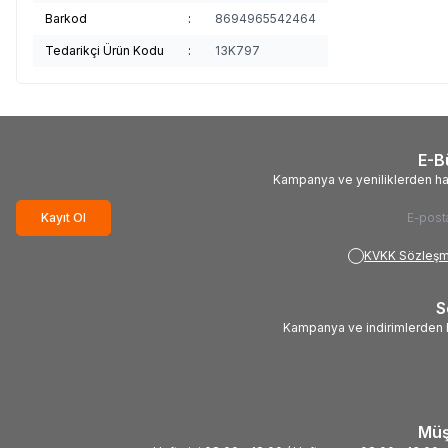
Barkod
:
8694965542464
Tedarikçi Ürün Kodu
:
13K797
E-B
Kampanya ve yeniliklerden ha
Kayıt Ol
KVKK Sözleşm
S
Kampanya ve indirimlerden h
Müş