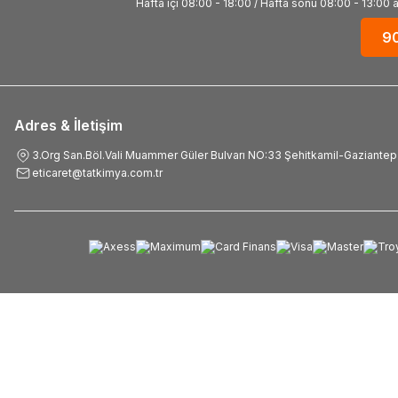
Hafta içi 08:00 - 18:00 / Hafta sonu 08:00 - 13:00 ara
9
Adres & İletişim
3.Org San.Böl.Vali Muammer Güler Bulvarı NO:33 Şehitkamil-Gaziantep
eticaret@tatkimya.com.tr