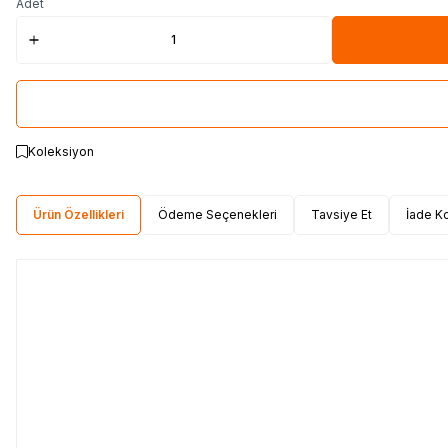
Adet
Koleksiyon
Ürün Özellikleri
Ödeme Seçenekleri
Tavsiye Et
İade Ko
Bathroom concep
soap for Hand