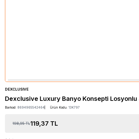
DEXCLUSIVE
Dexclusive Luxury Banyo Konsepti Losyonlu S
Barkod:
8694965542464
Ürün Kodu:
13K797
119,37
TL
198,95
TL