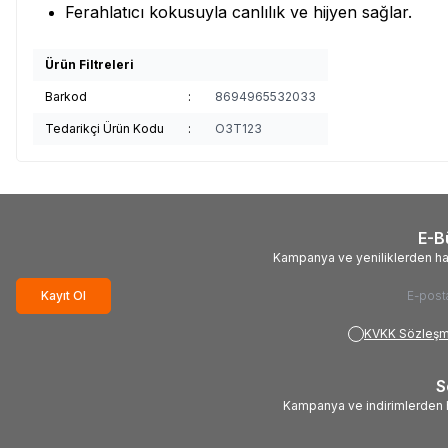
Ferahlatıcı kokusuyla canlılık ve hijyen sağlar.
Ürün Filtreleri
Barkod
:
8694965532033
Tedarikçi Ürün Kodu
:
O3T123
E-B
Kampanya ve yeniliklerden ha
Kayıt Ol
KVKK Sözleşm
S
Kampanya ve indirimlerden h