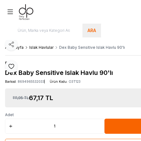
ARA
Paylaş
Ana Sayfa
Islak Havlular
Dex Baby Sensitive Islak Havlu 90'lı
Dex
Favoriye Ekle
Dex Baby Sensitive Islak Havlu 90'lı
Barkod:
8694965532033
Ürün Kodu:
O3T123
67,17
TL
111,95
TL
Adet